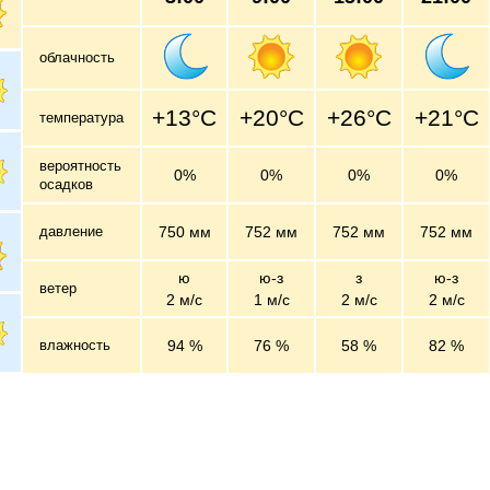
облачность
+13°C
+20°C
+26°C
+21°C
температура
вероятность
0%
0%
0%
0%
осадков
давление
750 мм
752 мм
752 мм
752 мм
ю
ю-з
з
ю-з
ветер
2 м/c
1 м/c
2 м/c
2 м/c
влажность
94 %
76 %
58 %
82 %