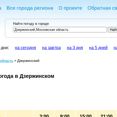
а
Все города региона
О проекте
Обратная св
Найти погоду в городе
 дни:
на сегодня
на завтра
на 3 дня
на 5 дней
н
область
> Дзержинский
огода в Дзержинском
3:00
9:00
15:00
21:00