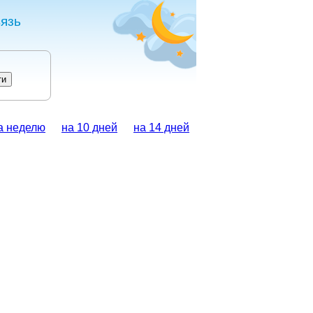
язь
а неделю
на 10 дней
на 14 дней