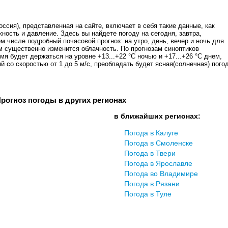
ссия), представленная на сайте, включает в себя такие данные, как
жность и давление. Здесь вы найдете погоду на сегодня, завтра,
ом числе подробный почасовой прогноз: на утро, день, вечер и ночь для
м существенно изменится облачность. По прогнозам синоптиков
я будет держаться на уровне +13...+22 °C ночью и +17...+26 °C днем,
 со скоростью от 1 до 5 м/с, преобладать будет ясная(солнечная) погод
рогноз погоды в других регионах
в ближайших регионах:
Погода в Калуге
Погода в Смоленске
Погода в Твери
Погода в Ярославле
Погода во Владимире
Погода в Рязани
Погода в Туле